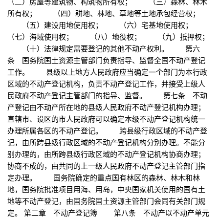
（二）房屋等建筑物、构筑物所有权； （三）森林、林木
所有权； （四）耕地、林地、草地等土地承包经营权；
（五）建设用地使用权； （六）宅基地使用权；
（七）海域使用权； （八）地役权； （九）抵押权；
（十）法律规定需要登记的其他不动产权利。 第六
条 国务院国土资源主管部门负责指导、监督全国不动产登记
工作。 县级以上地方人民政府应当确定一个部门为本行政
区域的不动产登记机构，负责不动产登记工作，并接受上级人
民政府不动产登记主管部门的指导、监督。 第七条 不动
产登记由不动产所在地的县级人民政府不动产登记机构办理；
直辖市、设区的市人民政府可以确定本级不动产登记机构统一
办理所属各区的不动产登记。 跨县级行政区域的不动产登
记，由所跨县级行政区域的不动产登记机构分别办理。不能分
别办理的，由所跨县级行政区域的不动产登记机构协商办理；
协商不成的，由共同的上一级人民政府不动产登记主管部门指
定办理。 国务院确定的重点国有林区的森林、林木和林
地，国务院批准项目用海、用岛，中央国家机关使用的国有土
地等不动产登记，由国务院国土资源主管部门会同有关部门规
定。 第二章 不动产登记簿 第八条 不动产以不动产单元