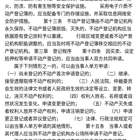
火、防渍、防有害生物等安全保护设施。 采用电子介质不
动产登记簿的，应当配备专门的存储设施，并采取信息网络安
全防护措施。 第十三条 不动产登记簿由不动产登记机构
永久保存。不动产登记簿损毁、灭失的，不动产登记机构应当
依据原有登记资料予以重建。 行政区域变更或者不动产登
记机构职能调整的，应当及时将不动产登记簿移交相应的不动
产登记机构。 第三章 登记程序 第十四条 因买卖、设定
抵押权等申请不动产登记的，应当由当事人双方共同申请。
属于下列情形之一的，可以由当事人单方申请：
（一）尚未登记的不动产首次申请登记的； （二）继承、
接受遗赠取得不动产权利的； （三）人民法院、仲裁委员
会生效的法律文书或者人民政府生效的决定等设立、变更、转
让、消灭不动产权利的； （四）权利人姓名、名称或者自
然状况发生变化，申请变更登记的； （五）不动产灭失或
者权利人放弃不动产权利，申请注销登记的； （六）申请
更正登记或者异议登记的； （七）法律、行政法规规定可
以由当事人单方申请的其他情形。 第十五条 当事人或者
其代理人应当到不动产登记机构办公场所申请不动产登记。