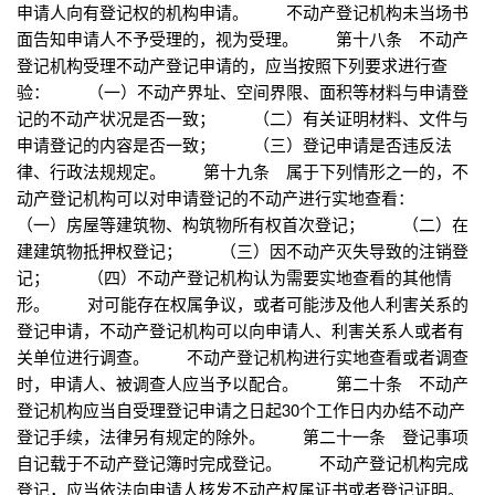
申请人向有登记权的机构申请。 不动产登记机构未当场书
面告知申请人不予受理的，视为受理。 第十八条 不动产
登记机构受理不动产登记申请的，应当按照下列要求进行查
验： （一）不动产界址、空间界限、面积等材料与申请登
记的不动产状况是否一致； （二）有关证明材料、文件与
申请登记的内容是否一致； （三）登记申请是否违反法
律、行政法规规定。 第十九条 属于下列情形之一的，不
动产登记机构可以对申请登记的不动产进行实地查看：
（一）房屋等建筑物、构筑物所有权首次登记； （二）在
建建筑物抵押权登记； （三）因不动产灭失导致的注销登
记； （四）不动产登记机构认为需要实地查看的其他情
形。 对可能存在权属争议，或者可能涉及他人利害关系的
登记申请，不动产登记机构可以向申请人、利害关系人或者有
关单位进行调查。 不动产登记机构进行实地查看或者调查
时，申请人、被调查人应当予以配合。 第二十条 不动产
登记机构应当自受理登记申请之日起30个工作日内办结不动产
登记手续，法律另有规定的除外。 第二十一条 登记事项
自记载于不动产登记簿时完成登记。 不动产登记机构完成
登记，应当依法向申请人核发不动产权属证书或者登记证明。