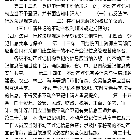
第二十二条 登记申请有下列情形之一的，不动产登记机
构应当不予登记，并书面告知申请人： （一）违反法律、
行政法规规定的； （二）存在尚未解决的权属争议的；
（三）申请登记的不动产权利超过规定期限的；
（四）法律、行政法规规定不予登记的其他情形。 第四章 登
记信息共享与保护 第二十三条 国务院国土资源主管部门
应当会同有关部门建立统一的不动产登记信息管理基础平台。
各级不动产登记机构登记的信息应当纳入统一的不动产登
记信息管理基础平台，确保国家、省、市、县四级登记信息的
实时共享。 第二十四条 不动产登记有关信息与住房城乡
建设、农业、林业、海洋等部门审批信息、交易信息等应当实
时互通共享。 不动产登记机构能够通过实时互通共享取得
的信息，不得要求不动产登记申请人重复提交。 第二十五
条 国土资源、公安、民政、财政、税务、工商、金融、审
计、统计等部门应当加强不动产登记有关信息互通共享。
第二十六条 不动产登记机构、不动产登记信息共享单位及其
工作人员应当对不动产登记信息保密；涉及国家秘密的不动产
登记信息，应当依法采取必要的安全保密措施。 第二十七