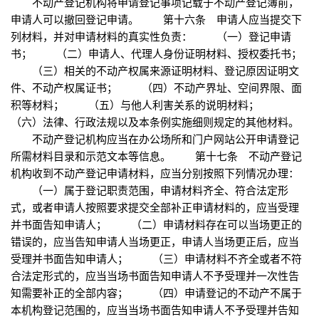
不动产登记机构将申请登记事项记载于不动产登记簿前，
申请人可以撤回登记申请。 第十六条 申请人应当提交下
列材料，并对申请材料的真实性负责： （一）登记申请
书； （二）申请人、代理人身份证明材料、授权委托书；
（三）相关的不动产权属来源证明材料、登记原因证明文
件、不动产权属证书； （四）不动产界址、空间界限、面
积等材料； （五）与他人利害关系的说明材料；
（六）法律、行政法规以及本条例实施细则规定的其他材料。
不动产登记机构应当在办公场所和门户网站公开申请登记
所需材料目录和示范文本等信息。 第十七条 不动产登记
机构收到不动产登记申请材料，应当分别按照下列情况办理：
（一）属于登记职责范围，申请材料齐全、符合法定形
式，或者申请人按照要求提交全部补正申请材料的，应当受理
并书面告知申请人； （二）申请材料存在可以当场更正的
错误的，应当告知申请人当场更正，申请人当场更正后，应当
受理并书面告知申请人； （三）申请材料不齐全或者不符
合法定形式的，应当当场书面告知申请人不予受理并一次性告
知需要补正的全部内容； （四）申请登记的不动产不属于
本机构登记范围的，应当当场书面告知申请人不予受理并告知