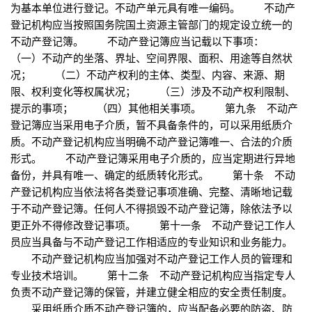
为基本单位进行登记。不动产单元具有唯一编码。 不动产
登记机构应当按照国务院国土资源主管部门的规定设立统一的
不动产登记簿。 不动产登记簿应当记载以下事项：
（一）不动产的坐落、界址、空间界限、面积、用途等自然状
况； （二）不动产权利的主体、类型、内容、来源、期
限、权利变化等权属状况； （三）涉及不动产权利限制、
提示的事项； （四）其他相关事项。 第九条 不动产
登记簿应当采用电子介质，暂不具备条件的，可以采用纸质介
质。不动产登记机构应当明确不动产登记簿唯一、合法的介质
形式。 不动产登记簿采用电子介质的，应当定期进行异地
备份，并具有唯一、确定的纸质转化形式。 第十条 不动
产登记机构应当依法将各类登记事项准确、完整、清晰地记载
于不动产登记簿。任何人不得损毁不动产登记簿，除依法予以
更正外不得修改登记事项。 第十一条 不动产登记工作人
员应当具备与不动产登记工作相适应的专业知识和业务能力。
不动产登记机构应当加强对不动产登记工作人员的管理和
专业技术培训。 第十二条 不动产登记机构应当指定专人
负责不动产登记簿的保管，并建立健全相应的安全责任制度。
采用纸质介质不动产登记簿的，应当配备必要的防盗、防